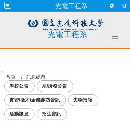
光電工程系
光電工程系
Toggle 
跳到主要內容
:::
首頁
訊息總攬
學校公告
系/所務公告
實習/徵才/企業參訪資訊
失物招領
活動訊息
招生資訊