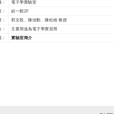
稱：
電子學實驗室
置：
綜一館2F
授：
郭文凱、陳佳勳、陳松雄 教授
向：
主要用途為電子學實習用
檔：
實驗室簡介