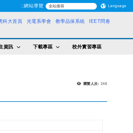
:::
網站導覽
Language
虎科大首頁
光電系學會
教學品保系統
IEET問卷
生資訊
下載專區
校外實習專區
瀏覽次數：
瀏覽人次:
246